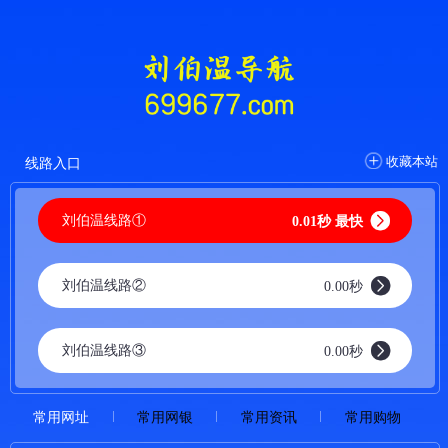
收藏本站
线路入口
刘伯温线路①
0.01秒 最快
刘伯温线路②
0.00秒
刘伯温线路③
0.00秒
常用网址
常用网银
常用资讯
常用购物